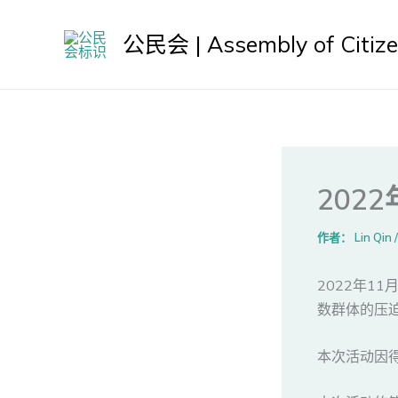
跳
至
公民会 | Assembly of Citiz
内
容
202
作者：
Lin Qin
2022年1
数群体的压迫为
本次活动因