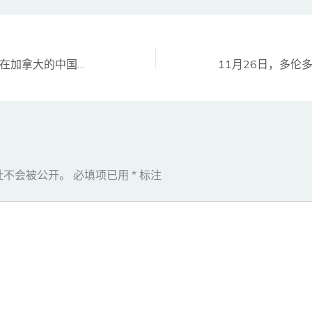
（环球邮报报道）在加拿大的中国学生，开始秘密传播反对习近平的诉求
址不会被公开。
必填项已用
*
标注