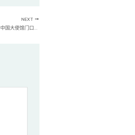
NEXT
11月26日，多伦多中国大使馆门口的抗议示威