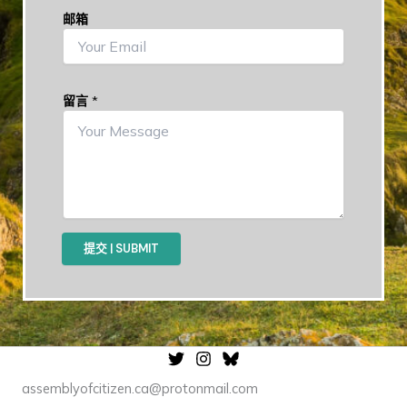
邮箱
留言
*
提交 | SUBMIT
assemblyofcitizen.ca@protonmail.com