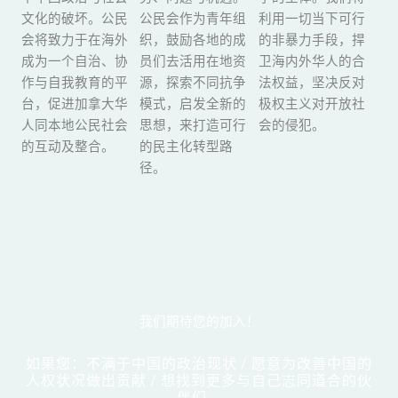
文化的破坏。公民
公民会作为青年组
利用一切当下可行
会将致力于在海外
织，鼓励各地的成
的非暴力手段，捍
成为一个自治、协
员们去活用在地资
卫海内外华人的合
作与自我教育的平
源，探索不同抗争
法权益，坚决反对
台，促进加拿大华
模式，启发全新的
极权主义对开放社
人同本地公民社会
思想，来打造可行
会的侵犯。
的互动及整合。
的民主化转型路
径。
我们期待您的加入！
如果您：不满于中国的政治现状 / 愿意为改善中国的
人权状况做出贡献 / 想找到更多与自己志同道合的伙
伴们 ...