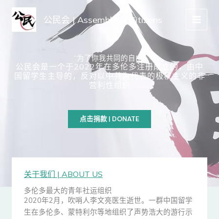
Skip
跳
to
至
公民会 | Assembly of Citizens
Content
内
容
“为了你我共同的自由”
公民会是一个于2022年在多伦多注册成立的，由中
国留学生主导的，反对以中共为代表的极权主义的非
营利性组织
点击捐款 | DONATE
关于我们 | ABOUT US
多伦多最大的青年社运组织
2020年2月，吹哨人李文亮医生逝世。一群中国留学
生在多伦多、蒙特利尔等地组织了声势浩大的游行示