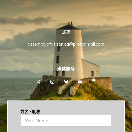
邮箱
assemblyofcitizen.ca@protonmail.com
媒体账号
Y
o
u
t
u
b
e
姓名 / 昵称