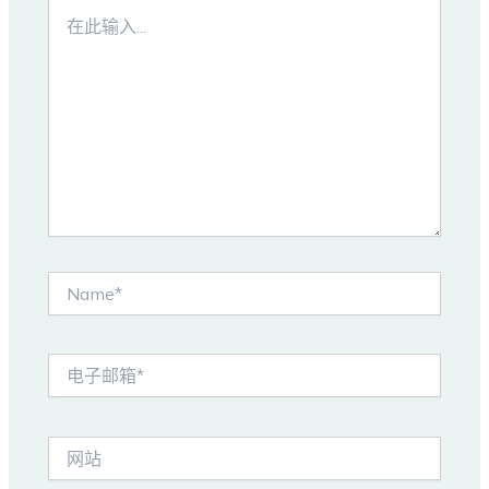
在
此
输
入...
Name*
电
子
邮
箱
网
*
站